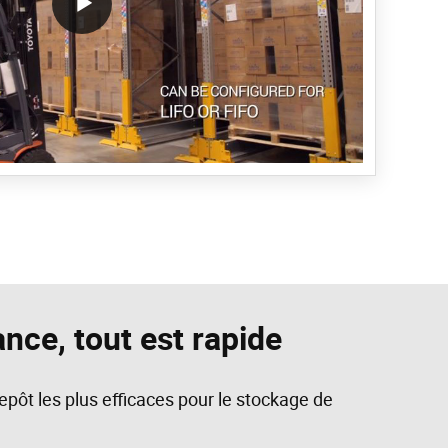
/block/textandmediablock/playvideo.Localize())
ance, tout est rapide
epôt les plus efficaces pour le stockage de