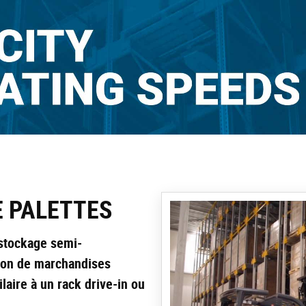
E PALETTES
 stockage semi-
ion de marchandises
laire à un rack drive-in ou