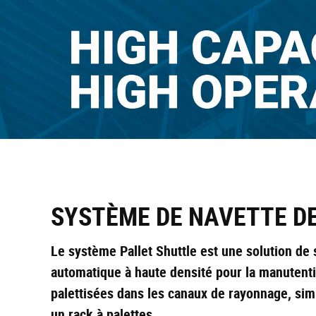
Skip
to
main
content
SYSTÈME DE NAVETTE D
Le système Pallet Shuttle est une solution de
automatique à haute densité pour la manutent
palettisées dans les canaux de rayonnage, simi
un rack à palettes.