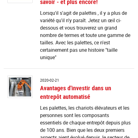
savoir - et plus encore!
q
v
Lorsqu'il s'agit de palettes , il y a plus de
d
variété qu'il n'y paraît. Jetez un œil ci-
sa
-
dessous et vous trouverez un grand
et
nombre de termes et toute une gamme de
pl
tailles. Avec les palettes, ce n'est
e
certainement pas une histoire "taille
unique"
A
2020-02-21
d'
Avantages d'investir dans un
d
entrepôt automatisé
u
e
Les palettes, les chariots élévateurs et les
a
personnes sont les composants
essentiels de chaque entrepôt depuis plus
de 100 ans. Bien que les deux premiers
aspects aient évolué depuis, le secteur de