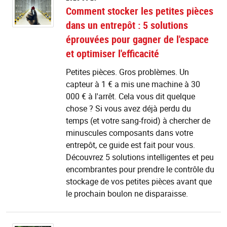
s
Comment stocker les petites pièces
le
dans un entrepôt : 5 solutions
pe
pi
éprouvées pour gagner de l'espace
d
et optimiser l'efficacité
u
e
Petites pièces. Gros problèmes. Un
:
capteur à 1 € a mis une machine à 30
5
000 € à l'arrêt. Cela vous dit quelque
so
é
chose ? Si vous avez déjà perdu du
p
temps (et votre sang-froid) à chercher de
g
minuscules composants dans votre
d
entrepôt, ce guide est fait pour vous.
l'
Découvrez 5 solutions intelligentes et peu
et
op
encombrantes pour prendre le contrôle du
l'
stockage de vos petites pièces avant que
le prochain boulon ne disparaisse.