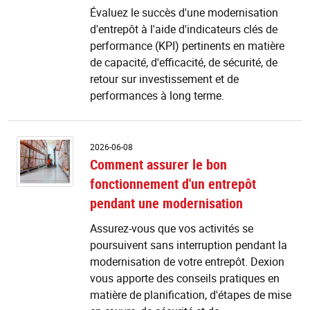
d'
Évaluez le succès d'une modernisation
ré
d'entrepôt à l'aide d'indicateurs clés de
d'
?
performance (KPI) pertinents en matière
de capacité, d'efficacité, de sécurité, de
retour sur investissement et de
performances à long terme.
C
2026-06-08
a
Comment assurer le bon
le
fonctionnement d'un entrepôt
b
f
pendant une modernisation
d'
e
Assurez-vous que vos activités se
p
poursuivent sans interruption pendant la
u
modernisation de votre entrepôt. Dexion
m
vous apporte des conseils pratiques en
matière de planification, d'étapes de mise