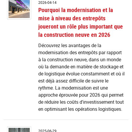
P
2026-04-14
la
Pourquoi la modernisation et la
m
mise à niveau des entrepôts
et
la
joueront un rôle plus important que
m
la construction neuve en 2026
à
n
Découvrez les avantages de la
d
modernisation des entrepôts par rapport
e
à la construction neuve, dans un monde
jo
u
où la demande en matière de stockage et
rô
de logistique évolue constamment et où il
pl
est déjà assez difficile de suivre le
i
rythme. La modernisation est une
q
approche éprouvée pour 2026 qui permet
la
c
de réduire les coûts d'investissement tout
n
en optimisant les opérations logistiques.
e
2
C
2025-06-29