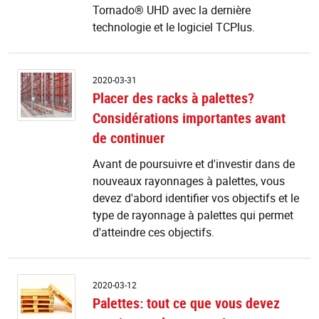
d
Tornado® UHD avec la dernière
no
technologie et le logiciel TCPlus.
g
Pl
2020-03-31
d
Placer des racks à palettes?
r
Considérations importantes avant
à
pa
de continuer
C
i
Avant de poursuivre et d'investir dans de
a
nouveaux rayonnages à palettes, vous
d
devez d'abord identifier vos objectifs et le
c
type de rayonnage à palettes qui permet
d'atteindre ces objectifs.
Pa
2020-03-12
to
Palettes: tout ce que vous devez
c