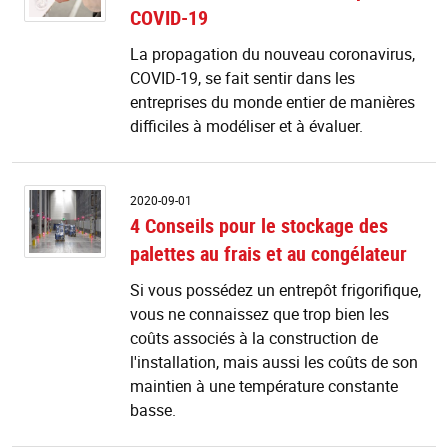
COVID-19
l'
d
La propagation du nouveau coronavirus,
C
COVID-19, se fait sentir dans les
1
entreprises du monde entier de manières
difficiles à modéliser et à évaluer.
4
2020-09-01
Co
4 Conseils pour le stockage des
p
palettes au frais et au congélateur
le
s
Si vous possédez un entrepôt frigorifique,
d
vous ne connaissez que trop bien les
pa
a
coûts associés à la construction de
fr
l'installation, mais aussi les coûts de son
et
maintien à une température constante
a
basse.
c