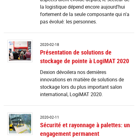
la logistique dépend encore aujourd'hui
fortement de la seule composante qui n'a
pas évolué: les personnes.
P
2020-02-18
d
Présentation de solutions de
so
stockage de pointe à LogiMAT 2020
d
s
Dexion dévoilera nos dernières
d
innovations en matière de solutions de
po
à
stockage lors du plus important salon
L
international, LogiMAT 2020.
2
Sé
2020-02-11
et
Sécurité et rayonnage à palettes: un
r
engagement permanent
à