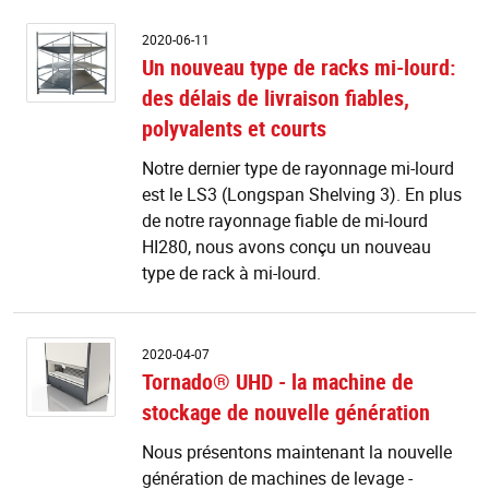
U
2020-06-11
n
Un nouveau type de racks mi-lourd:
t
des délais de livraison fiables,
d
r
polyvalents et courts
mi
lo
Notre dernier type de rayonnage mi-lourd
d
est le LS3 (Longspan Shelving 3). En plus
dé
de notre rayonnage fiable de mi-lourd
d
HI280, nous avons conçu un nouveau
li
type de rack à mi-lourd.
fi
po
et
c
T
2020-04-07
U
Tornado® UHD - la machine de
-
stockage de nouvelle génération
la
m
Nous présentons maintenant la nouvelle
d
génération de machines de levage -
s