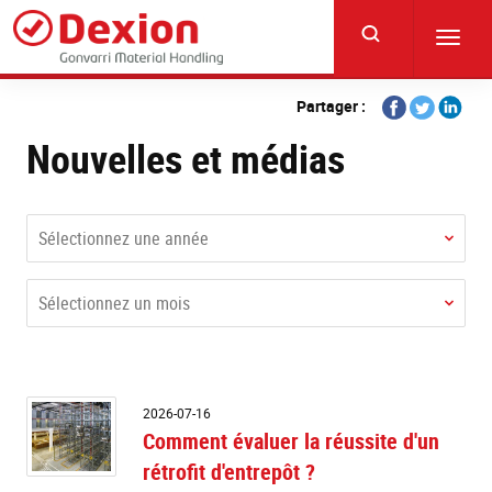
Skip
to
Toggl
main
navig
content
Share
Share
Share
Partager :
on
on
on
Nouvelles et médias
Facebook
Twitter
Linkedi
Sélectionnez une année
Sélectionnez un mois
C
2026-07-16
év
Comment évaluer la réussite d'un
la
rétrofit d'entrepôt ?
ré