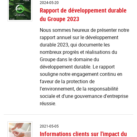
R
2024-05-20
d
Rapport de développement durable
d
du Groupe 2023
d
d
Nous sommes heureux de présenter notre
G
rapport annuel sur le développement
2
durable 2023, qui documente les
nombreux progrès et réalisations du
Groupe dans le domaine du
développement durable. Le rapport
souligne notre engagement continu en
faveur de la protection de
l'environnement, de la responsabilité
sociale et d'une gouvernance d'entreprise
réussie.
I
2021-05-05
cl
Informations clients sur l'impact du
s