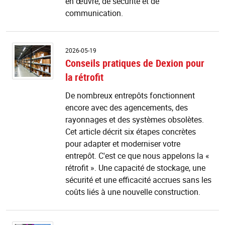
en œuvre, de sécurité et de
communication.
Co
2026-05-19
p
Conseils pratiques de Dexion pour
d
la rétrofit
D
p
De nombreux entrepôts fonctionnent
la
encore avec des agencements, des
ré
rayonnages et des systèmes obsolètes.
Cet article décrit six étapes concrètes
pour adapter et moderniser votre
entrepôt. C'est ce que nous appelons la «
rétrofit ». Une capacité de stockage, une
sécurité et une efficacité accrues sans les
coûts liés à une nouvelle construction.