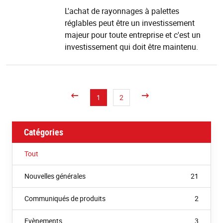
pa
L'achat de rayonnages à palettes
u
réglables peut être un investissement
e
p
majeur pour toute entreprise et c'est un
investissement qui doit être maintenu.
1
2
Catégories
Tout
Nouvelles générales
21
Communiqués de produits
2
Evènements
3