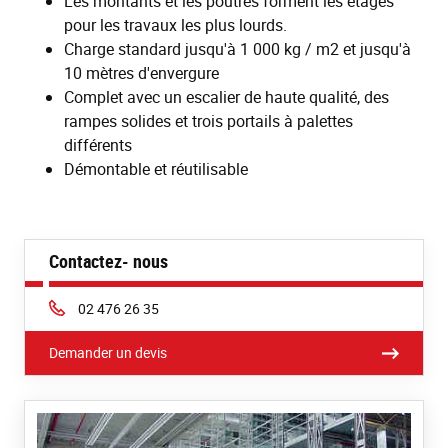
Les montants et les poutres forment les étages
pour les travaux les plus lourds.
Charge standard jusqu'à 1 000 kg / m2 et jusqu'à
10 mètres d'envergure
Complet avec un escalier de haute qualité, des
rampes solides et trois portails à palettes
différents
Démontable et réutilisable
Contactez- nous
Phone:
02 476 26 35
Demander un devis