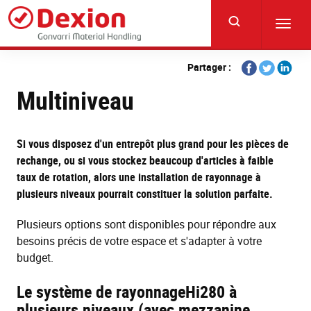
Skip
to
Toggl
main
navig
content
Share
Share
Share
Partager :
on
on
on
Multiniveau
Facebook
Twitter
Linkedi
Si vous disposez d'un entrepôt plus grand pour les pièces de
rechange, ou si vous stockez beaucoup d'articles à faible
taux de rotation, alors une installation de rayonnage à
plusieurs niveaux pourrait constituer la solution parfaite.
Plusieurs options sont disponibles pour répondre aux
besoins précis de votre espace et s'adapter à votre
budget.
Le système de rayonnageHi280 à
plusieurs niveaux (avec mezzanine