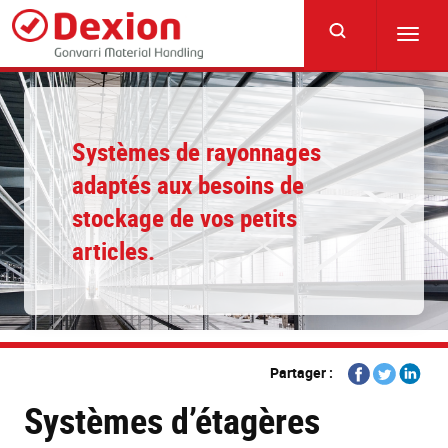
Skip
to
Toggl
main
navig
content
Systèmes de rayonnages
adaptés aux besoins de
stockage de vos petits
articles.
Share
Share
Share
Partager :
on
on
on
Systèmes d’étagères
Facebook
Twitter
Linkedi