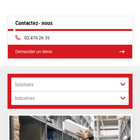
Contactez- nous
Phone:
02 476 26 35
Demander un devis
Solutions
Industries