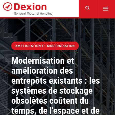
Skip
to
Togg
main
navig
content
AMÉLIORATION ET MODERNISATION
Modernisation et
amélioration des
entrepôts existants : les
systèmes de stockage
obsolètes coûtent du
temps, de l'espace et de