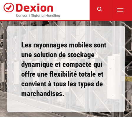
Skip
to
Toggl
main
navig
content
Les rayonnages mobiles sont
une solution de stockage
dynamique et compacte qui
offre une flexibilité totale et
convient à tous les types de
marchandises.