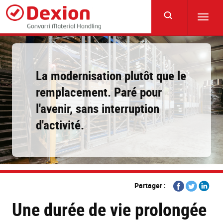
Skip
to
Toggl
main
navig
content
La modernisation plutôt que le
remplacement. Paré pour
l'avenir, sans interruption
d'activité.
Share
Share
Share
Partager :
on
on
on
Une durée de vie prolongée
Facebook
Twitter
Linkedi