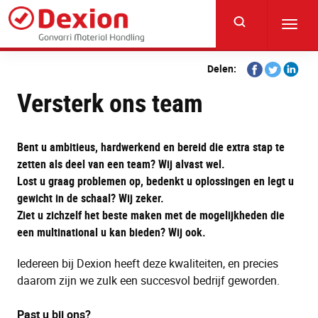
Skip
to
Toggl
main
navig
content
Share
Share
Share
Delen:
on
on
on
Versterk ons team
Facebook
Twitter
Linkedi
Bent u ambitieus, hardwerkend en bereid die extra stap te
zetten als deel van een team? Wij alvast wel.
Lost u graag problemen op, bedenkt u oplossingen en legt u
gewicht in de schaal? Wij zeker.
Ziet u zichzelf het beste maken met de mogelijkheden die
een multinational u kan bieden? Wij ook.
Iedereen bij Dexion heeft deze kwaliteiten, en precies
daarom zijn we zulk een succesvol bedrijf geworden.
Past u bij ons?