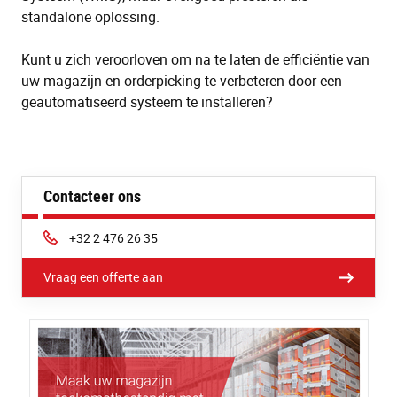
standalone oplossing.
Kunt u zich veroorloven om na te laten de efficiëntie van
uw magazijn en orderpicking te verbeteren door een
geautomatiseerd systeem te installeren?
Contacteer ons
Phone:
+32 2 476 26 35
Vraag een offerte aan