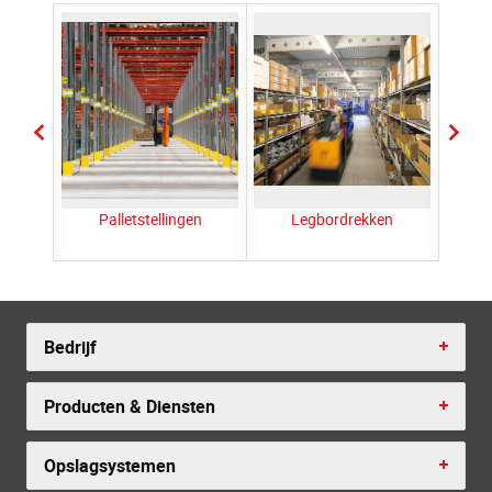
an de
Palletstellingen
Legbordrekken
Dra
Bedrijf
Producten & Diensten
Opslagsystemen