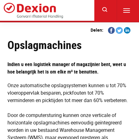
Skip
to
Toggl
main
navig
content
Share
Share
Share
Delen:
on
on
on
Opslagmachines
Facebook
Twitter
Linkedi
Indien u een logistiek manager of magazijnier bent, weet u
hoe belangrijk het is om elke m² te benutten.
Onze automatische opslagsystemen kunnen u tot 70%
vloeroppervlak besparen, pickfouten tot 70%
verminderen en picktijden tot meer dan 60% verbeteren.
Door de computersturing kunnen onze verticale of
horizontale opslagmachines eenvoudig geïntegreerd
worden in uw bestaand Warehouse Management
Systeem (WMS), maar evengoed presteren als