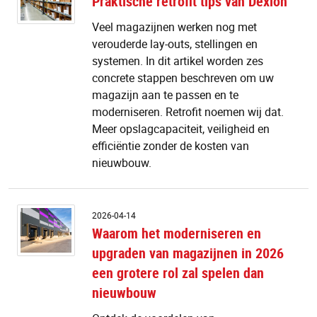
Praktische retrofit tips van Dexion
ti
v
Veel magazijnen werken nog met
D
verouderde lay-outs, stellingen en
systemen. In dit artikel worden zes
concrete stappen beschreven om uw
magazijn aan te passen en te
moderniseren. Retrofit noemen wij dat.
Meer opslagcapaciteit, veiligheid en
efficiëntie zonder de kosten van
nieuwbouw.
W
2026-04-14
h
Waarom het moderniseren en
m
upgraden van magazijnen in 2026
e
u
een grotere rol zal spelen dan
v
nieuwbouw
m
in