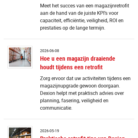
s
Meet het succes van een magazijnretrofit
v
aan de hand van de juiste KPI’s voor
e
ma
capaciteit, efficiëntie, veiligheid, ROI en
?
prestaties op de lange termijn.
H
2026-06-08
u
Hoe u een magazijn draaiende
e
houdt tijdens een retrofit
m
d
Zorg ervoor dat uw activiteiten tijdens een
h
magazijnupgrade gewoon doorgaan.
ti
e
Dexion helpt met praktisch advies over
re
planning, fasering, veiligheid en
communicatie.
P
2026-05-19
re