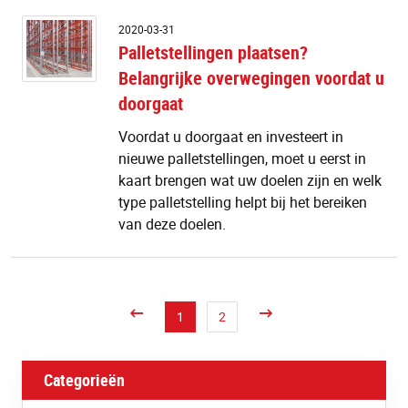
Pa
2020-03-31
p
Palletstellingen plaatsen?
Be
Belangrijke overwegingen voordat u
o
v
doorgaat
u
d
Voordat u doorgaat en investeert in
nieuwe palletstellingen, moet u eerst in
kaart brengen wat uw doelen zijn en welk
type palletstelling helpt bij het bereiken
van deze doelen.
1
2
Categorieën