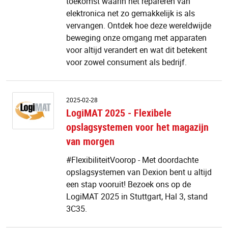
toekomst waarin het repareren van
elektronica net zo gemakkelijk is als
vervangen. Ontdek hoe deze wereldwijde
beweging onze omgang met apparaten
voor altijd verandert en wat dit betekent
voor zowel consument als bedrijf.
L
2025-02-28
2
LogiMAT 2025 - Flexibele
-
opslagsystemen voor het magazijn
Fl
o
van morgen
v
h
#FlexibiliteitVoorop - Met doordachte
m
opslagsystemen van Dexion bent u altijd
v
een stap vooruit! Bezoek ons op de
m
LogiMAT 2025 in Stuttgart, Hal 3, stand
3C35.