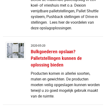
vr
koel- of vrieshuis met o.a. Dexion
pa
verrijdbare palletstellingen, Pallet Shuttle
systeem, Pushback stellingen of Drive-in
stellingen. Lees hier de voordelen van
deze opslagoplossingen.
B
2020-05-20
o
Bulkgoederen opslaan?
Pa
Palletstellingen kunnen de
k
d
oplossing bieden
o
b
Producten komen in allerlei soorten,
maten en gewichten. De producten
moeten veilig opgeslagen kunnen worden
terwijl u zo goed mogelijk gebruik maakt
van de ruimte.