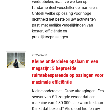
verdubbelen, maar ze werken op
fundamenteel verschillende manieren.
Ontdek welke oplossing voor hoge
dichtheid het beste bij uw activiteiten
past, met eerlijke vergelijkingen van
kosten, efficiëntie en
praktijktoepassingen.
Kl
2025-06-30
o
Kleine onderdelen opslaan in een
o
magazijn: 5 beproefde
in
e
ruimtebesparende oplossingen voor
m
maximale efficiëntie
5
b
Kleine onderdelen. Grote uitdagingen. Een
r
sensor van € 1 zorgde ervoor dat een
o
machine van € 30.000 stil kwam te staan.
v
m
Klinkt dat bekend? Als u ooit tijd (en uw