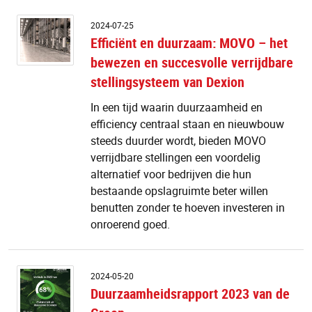
Ef
2024-07-25
e
Efficiënt en duurzaam: MOVO – het
d
bewezen en succesvolle verrijdbare
M
–
stellingsysteem van Dexion
h
b
In een tijd waarin duurzaamheid en
e
efficiency centraal staan en nieuwbouw
su
steeds duurder wordt, bieden MOVO
ve
verrijdbare stellingen een voordelig
st
alternatief voor bedrijven die hun
v
D
bestaande opslagruimte beter willen
benutten zonder te hoeven investeren in
onroerend goed.
D
2024-05-20
2
Duurzaamheidsrapport 2023 van de
v