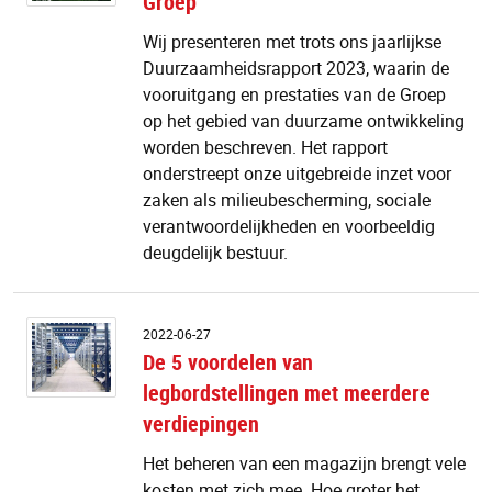
Groep
d
G
Wij presenteren met trots ons jaarlijkse
Duurzaamheidsrapport 2023, waarin de
vooruitgang en prestaties van de Groep
op het gebied van duurzame ontwikkeling
worden beschreven. Het rapport
onderstreept onze uitgebreide inzet voor
zaken als milieubescherming, sociale
verantwoordelijkheden en voorbeeldig
deugdelijk bestuur.
D
2022-06-27
5
De 5 voordelen van
v
legbordstellingen met meerdere
v
le
verdiepingen
m
m
Het beheren van een magazijn brengt vele
v
kosten met zich mee. Hoe groter het