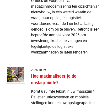
Ontdek de voordelen van
2
magazijnmodernisering ten opzichte van
e
nieuwbouw, in een wereld waarin de
gr
ro
vraag naar opslag en logistiek
za
voortdurend verandert en het al lastig
s
genoeg is om bij te blijven. Retrofit is een
d
beproefde aanpak voor 2026 om
n
investeringskosten te verlagen en
tegelijkertijd de logistieke
werkzaamheden te laten renderen.
H
2025-10-29
m
Hoe maximaliseer je de
je
opslagruimte?
d
o
Komt u ruimte tekort in uw magazijn?
Pallet-shuttlesystemen en mobiele
stellingen kunnen uw opslagcapaciteit