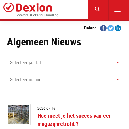
Skip
to
Toggl
main
navig
content
Share
Share
Share
Delen:
on
on
on
Algemeen Nieuws
Facebook
Twitter
Linkedi
Selecteer jaartal
Selecteer maand
H
2026-07-16
m
Hoe meet je het succes van een
je
magazijnretrofit ?
h