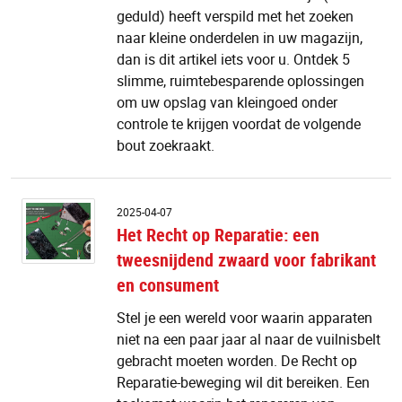
ef
geduld) heeft verspild met het zoeken
naar kleine onderdelen in uw magazijn,
dan is dit artikel iets voor u. Ontdek 5
slimme, ruimtebesparende oplossingen
om uw opslag van kleingoed onder
controle te krijgen voordat de volgende
bout zoekraakt.
H
2025-04-07
R
Het Recht op Reparatie: een
o
tweesnijdend zwaard voor fabrikant
Re
e
en consument
t
z
Stel je een wereld voor waarin apparaten
v
niet na een paar jaar al naar de vuilnisbelt
fa
gebracht moeten worden. De Recht op
e
Reparatie-beweging wil dit bereiken. Een
c