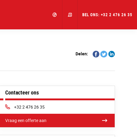
BEL ONS: +32 2 476 26 35
Share
Share
Share
Delen:
on
on
on
Facebook
Twitter
Linkedin
Contacteer ons
Phone:
+32 2 476 26 35
Vraag een offerte aan