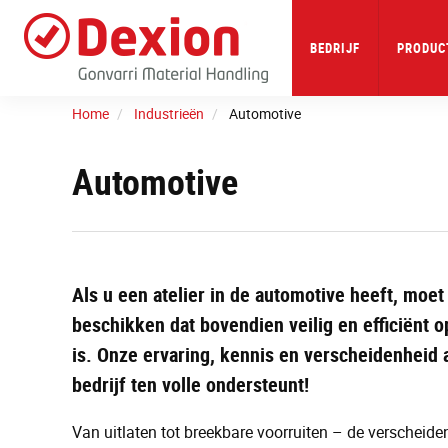
Skip
to
main
BEDRIJF
PRODUC
content
Home
Industrieën
Automotive
Automotive
Als u een atelier in de automotive heeft, mo
beschikken dat bovendien veilig en efficiënt o
is. Onze ervaring, kennis en verscheidenheid
bedrijf ten volle ondersteunt!
Van uitlaten tot breekbare voorruiten – de verschei