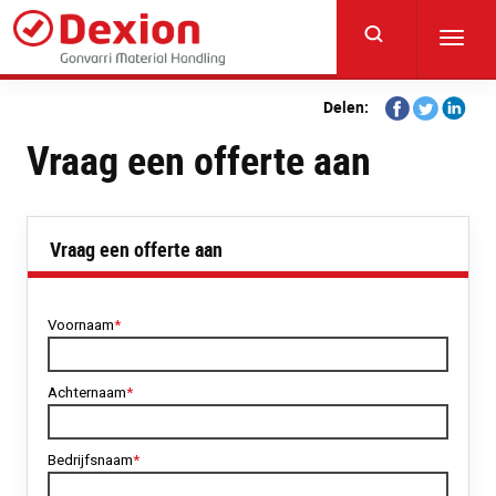
Skip
to
Toggl
main
navig
content
Share
Share
Share
Delen:
on
on
on
Vraag een offerte aan
Facebook
Twitter
Linkedi
Vraag een offerte aan