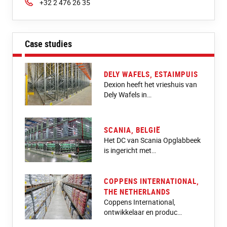
Phone:
+32 2 476 26 35
Case studies
DELY WAFELS, ESTAIMPUIS
Dexion heeft het vrieshuis van
Dely Wafels in…
SCANIA, BELGIË
Het DC van Scania Opglabbeek
is ingericht met…
COPPENS INTERNATIONAL,
THE NETHERLANDS
Coppens International,
ontwikkelaar en produc…