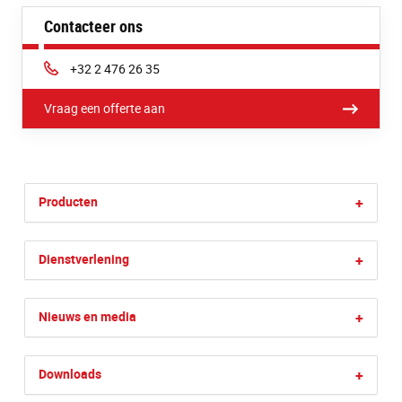
Contacteer ons
Phone:
+32 2 476 26 35
Vraag een offerte aan
Producten
+
Dienstverlening
+
Nieuws en media
+
Downloads
+