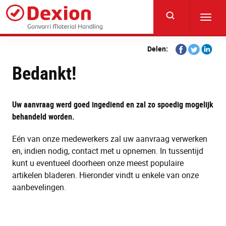
Skip
to
Toggl
main
navig
content
Share
Share
Share
Delen:
on
on
on
Bedankt!
Facebook
Twitter
Linkedi
Uw aanvraag werd goed ingediend en zal zo spoedig mogelijk
behandeld worden.
Eén van onze medewerkers zal uw aanvraag verwerken
en, indien nodig, contact met u opnemen. In tussentijd
kunt u eventueel doorheen onze meest populaire
artikelen bladeren. Hieronder vindt u enkele van onze
aanbevelingen.