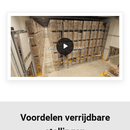
/block/textandmediablock/playvideo.Local
Voordelen verrijdbare