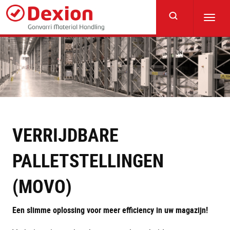
Skip
to
Toggl
main
navig
content
VERRIJDBARE
PALLETSTELLINGEN
(MOVO)
Een slimme oplossing voor meer efficiency in uw magazijn!