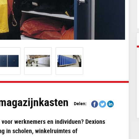
 magazijnkasten
Share
Share
Share
Delen:
on
on
on
Facebook
Twitter
Linkedin
e voor werknemers en individuen? Dexions
ing in scholen, winkelruimtes of