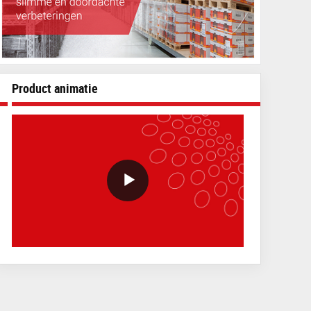
Product animatie
VideoWithLightboxBlock